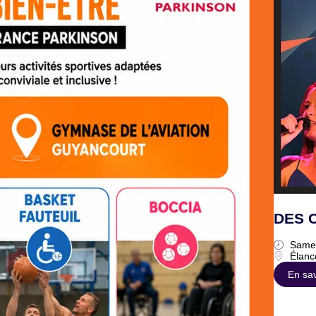
DES 
Samed
Élanc
En sav