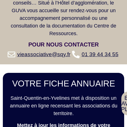
conseils… Situé à l’Hôtel d’agglomération, le
GUVA vous accueille sur rendez-vous pour un
accompagnement personnalisé ou une
consultation de la documentation du Centre de
Ressources.
POUR NOUS
CONTACTER
vieassociative@sqy.fr
01 39 44 34 55
VOTRE FICHE ANNUAIRE
Saint-Quentin-en-Yvelines met à disposition un
SA
annuaire en ligne recensant les associations du
P
territoire.
Mettez à jour les informations de votre