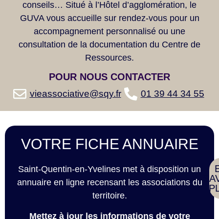
conseils… Situé à l’Hôtel d’agglomération, le
GUVA vous accueille sur rendez-vous pour un
accompagnement personnalisé ou une
consultation de la documentation du Centre de
Ressources.
POUR NOUS
CONTACTER
vieassociative@sqy.fr
01 39 44 34 55
VOTRE FICHE ANNUAIRE
Saint-Quentin-en-Yvelines met à disposition un
SA
annuaire en ligne recensant les associations du
P
territoire.
Mettez à jour les informations de votre