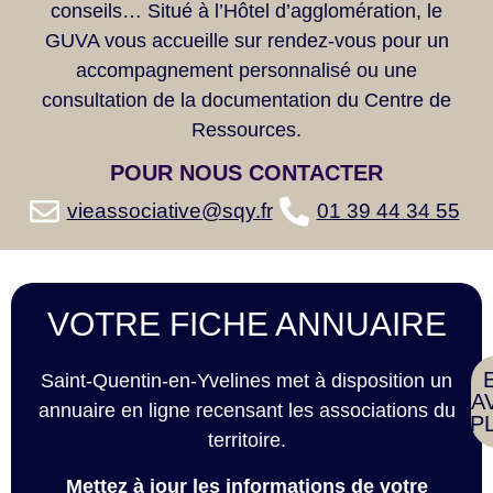
conseils… Situé à l’Hôtel d’agglomération, le
GUVA vous accueille sur rendez-vous pour un
accompagnement personnalisé ou une
consultation de la documentation du Centre de
Ressources.
POUR NOUS
CONTACTER
vieassociative@sqy.fr
01 39 44 34 55
VOTRE FICHE ANNUAIRE
Saint-Quentin-en-Yvelines met à disposition un
SA
annuaire en ligne recensant les associations du
P
territoire.
Mettez à jour les informations de votre